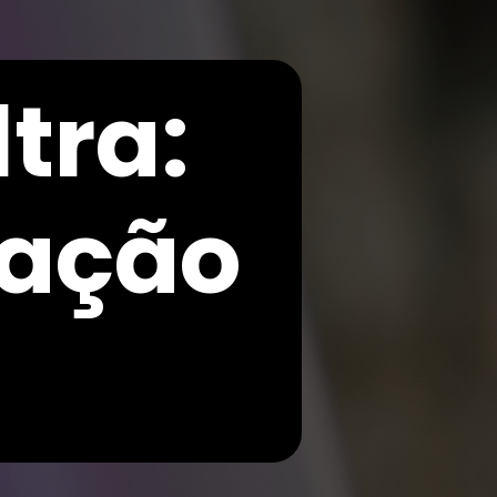
tra:
vação