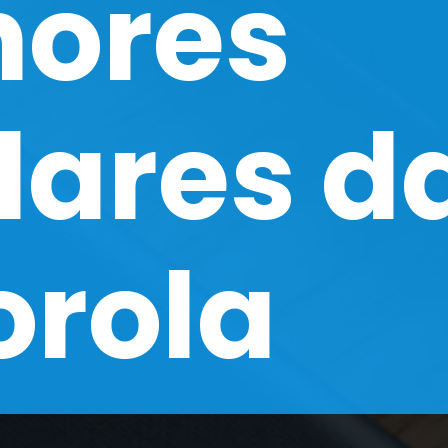
hores
lares d
orola