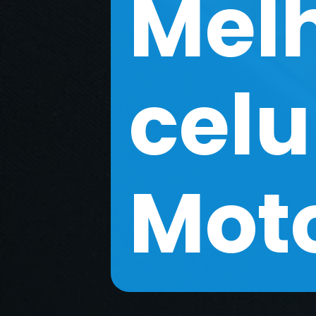
Mel
celu
Mot