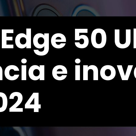
Edge 50 Ul
cia e ino
024