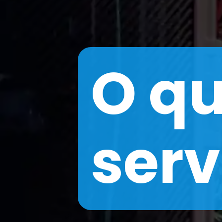
O qu
serv