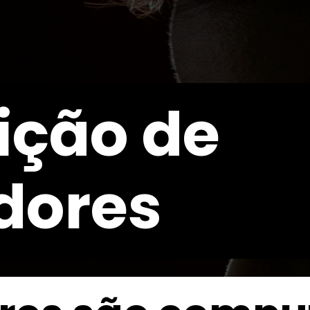
ição de
dores