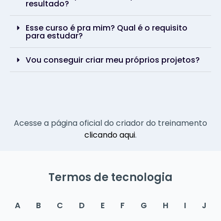
resultado?
Esse curso é pra mim? Qual é o requisito
para estudar?
Vou conseguir criar meu próprios projetos?
Acesse a página oficial do criador do treinamento
clicando aqui
.
Termos de tecnologia
A
B
C
D
E
F
G
H
I
J