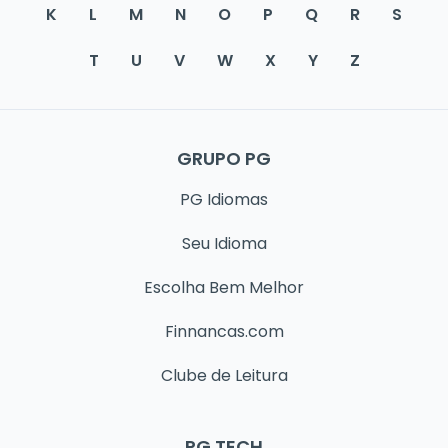
K
L
M
N
O
P
Q
R
S
T
U
V
W
X
Y
Z
GRUPO PG
PG Idiomas
Seu Idioma
Escolha Bem Melhor
Finnancas.com
Clube de Leitura
PG TECH