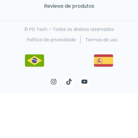
Reviews de produtos
© PG Tech – Todos os direitos reservados
Política de privacidade
Termos de uso
I
T
Y
n
i
o
s
k
u
t
t
t
a
o
u
g
k
b
r
e
a
m