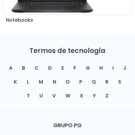
Notebooks
Termos de tecnologia
A
B
C
D
E
F
G
H
I
J
K
L
M
N
O
P
Q
R
S
T
U
V
W
X
Y
Z
GRUPO PG