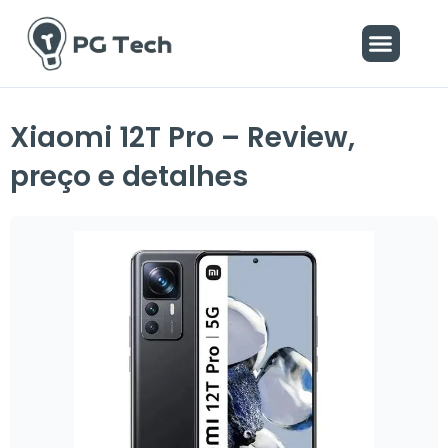
Ir
Menu
para
o
conteúdo
Xiaomi 12T Pro – Review,
preço e detalhes