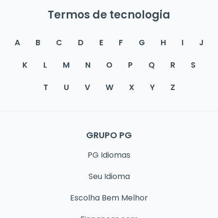
Termos de tecnologia
A
B
C
D
E
F
G
H
I
J
K
L
M
N
O
P
Q
R
S
T
U
V
W
X
Y
Z
GRUPO PG
PG Idiomas
Seu Idioma
Escolha Bem Melhor