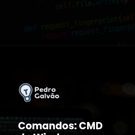
Opening
https://tech.pedrogalvao.com/formacao-java-fullstack/
Comandos: CMD