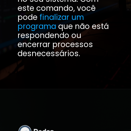
este comando, você
pode
finalizar um
programa
que não está
respondendo ou
encerrar processos
desnecessários.
Opening
https://tech.pedrogalvao.com/tec/comandos-do-prompt-do-windows/