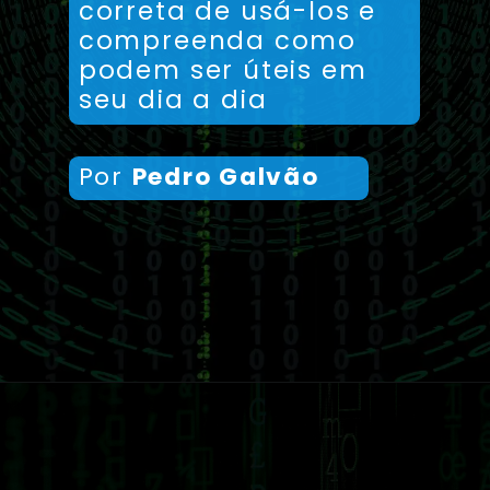
correta de usá-los e
compreenda como
podem ser úteis em
seu dia a dia
Por
Pedro Galvão