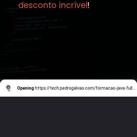
desconto incrível
!
Opening
https://tech.pedrogalvao.com/formacao-java-fullstack/