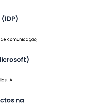
 (IDP)
 de comunicação,
Microsoft)
as, IA
actos na