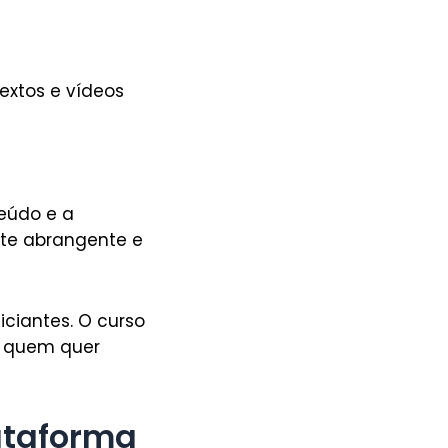
textos e vídeos
teúdo e a
ante abrangente e
iciantes. O curso
a quem quer
lataforma