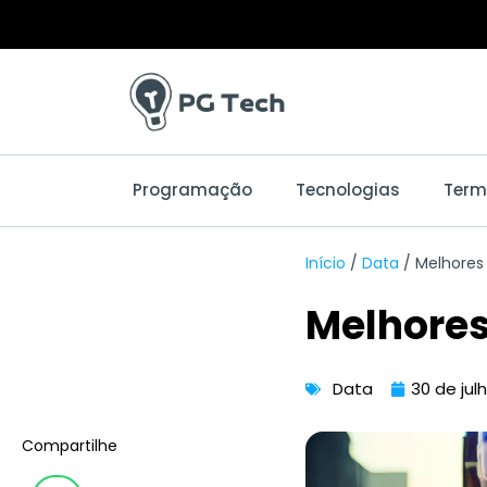
Ir
para
o
conteúdo
Programação
Tecnologias
Term
Início
/
Data
/
Melhores 
Melhores 
Data
30 de jul
Compartilhe