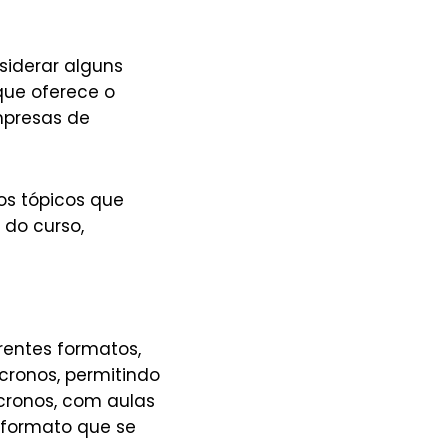
nsiderar alguns
 que oferece o
mpresas de
os tópicos que
 do curso,
erentes formatos,
ncronos, permitindo
cronos, com aulas
m formato que se