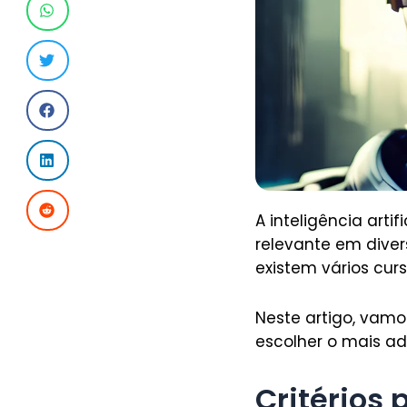
A inteligência art
relevante em diver
existem vários curs
Neste artigo, vamos
escolher o mais ad
Critérios