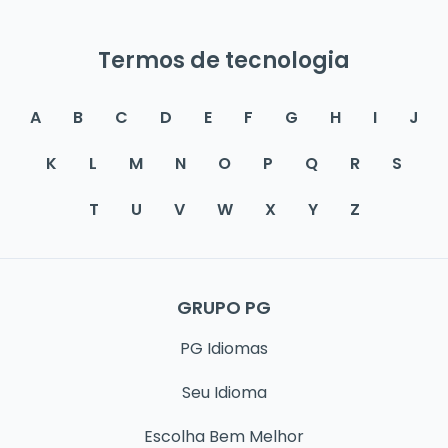
Termos de tecnologia
A
B
C
D
E
F
G
H
I
J
K
L
M
N
O
P
Q
R
S
T
U
V
W
X
Y
Z
GRUPO PG
PG Idiomas
Seu Idioma
Escolha Bem Melhor