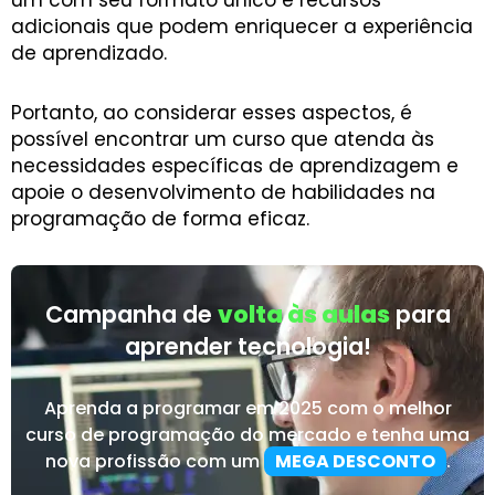
um com seu formato único e recursos
adicionais que podem enriquecer a experiência
de aprendizado.
Portanto, ao considerar esses aspectos, é
possível encontrar um curso que atenda às
necessidades específicas de aprendizagem e
apoie o desenvolvimento de habilidades na
programação de forma eficaz.
Campanha de
volta às aulas
para
aprender tecnologia!
Aprenda a programar em 2025 com o melhor
curso de programação do mercado e tenha uma
nova profissão com um
MEGA DESCONTO
.