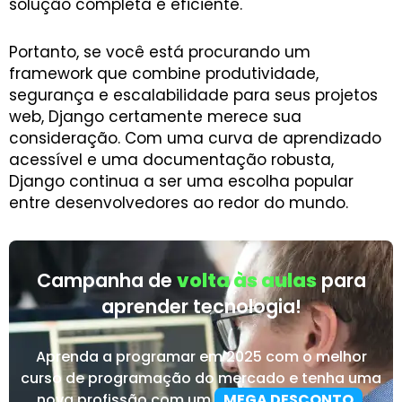
solução completa e eficiente.
Portanto, se você está procurando um
framework que combine produtividade,
segurança e escalabilidade para seus projetos
web, Django certamente merece sua
consideração. Com uma curva de aprendizado
acessível e uma documentação robusta,
Django continua a ser uma escolha popular
entre desenvolvedores ao redor do mundo.
Campanha de
volta às aulas
para
aprender tecnologia!
Aprenda a programar em 2025 com o melhor
curso de programação do mercado e tenha uma
nova profissão com um
MEGA DESCONTO
.