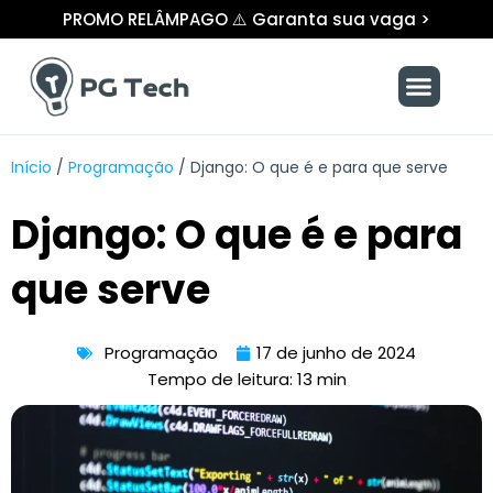
Ir
PROMO RELÂMPAGO ⚠️ Garanta sua vaga >
para
o
Menu
conteúdo
Início
/
Programação
/
Django: O que é e para que serve
Django: O que é e para
que serve
Programação
17 de junho de 2024
Tempo de leitura: 13 min