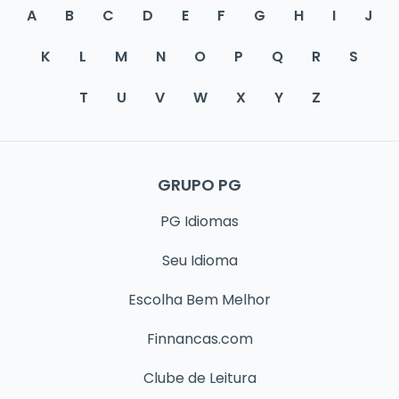
A
B
C
D
E
F
G
H
I
J
K
L
M
N
O
P
Q
R
S
T
U
V
W
X
Y
Z
GRUPO PG
PG Idiomas
Seu Idioma
Escolha Bem Melhor
Finnancas.com
Clube de Leitura