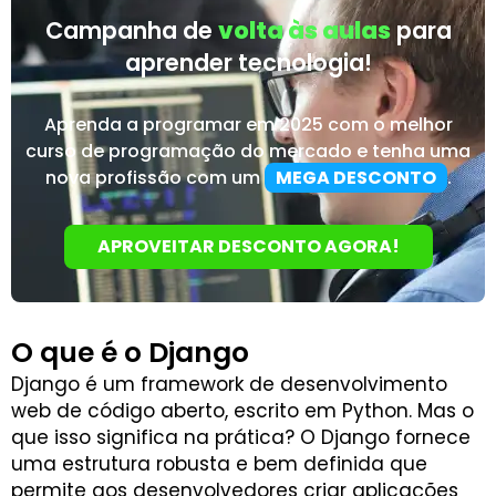
Campanha de
volta às aulas
para
aprender tecnologia!
Aprenda a programar em 2025 com o melhor
curso de programação do mercado e tenha uma
nova profissão com um
MEGA DESCONTO
.
APROVEITAR DESCONTO AGORA!
O que é o Django
Django é um framework de desenvolvimento
web de código aberto, escrito em Python. Mas o
que isso significa na prática? O Django fornece
uma estrutura robusta e bem definida que
permite aos desenvolvedores criar aplicações