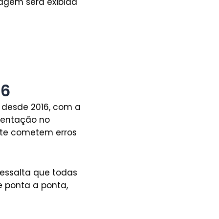
sagem será exibida
16
o desde 2016, com a
ementação no
te cometem erros
essalta que todas
e ponta a ponta,