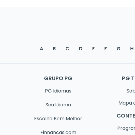
A
B
C
D
E
F
G
H
GRUPO PG
PG 
PG Idiomas
So
Mapa d
Seu Idioma
CONT
Escolha Bem Melhor
Progr
Finnancas.com