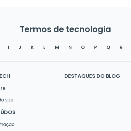
Termos de tecnologia
I
J
K
L
M
N
O
P
Q
R
TECH
DESTAQUES DO BLOG
bre
o site
EÚDOS
amação