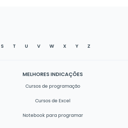
S
T
U
V
W
X
Y
Z
MELHORES INDICAÇÕES
Cursos de programação
Cursos de Excel
Notebook para programar