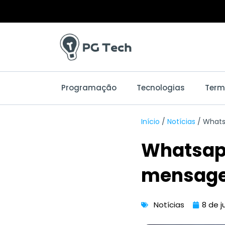
Ir
para
o
conteúdo
Programação
Tecnologias
Term
Início
/
Notícias
/
Whats
Whatsapp
mensagen
Notícias
8 de 