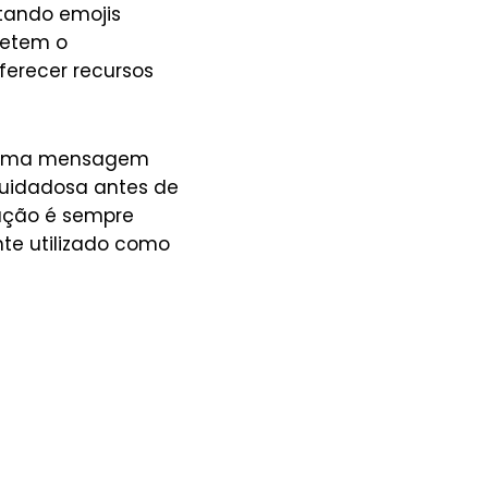
tando emojis
letem o
ferecer recursos
ar uma mensagem
cuidadosa antes de
cação é sempre
e utilizado como