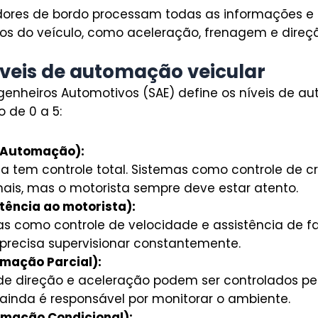
ores de bordo processam todas as informações 
s do veículo, como aceleração, frenagem e direç
íveis de automação veicular
genheiros Automotivos (SAE) define os níveis de a
 de 0 a 5:
m Automação):
a tem controle total. Sistemas como controle de c
nais, mas o motorista sempre deve estar atento.
stência ao motorista):
as como controle de velocidade e assistência de f
 precisa supervisionar constantemente.
omação Parcial):
de direção e aceleração podem ser controlados pel
 ainda é responsável por monitorar o ambiente.
omação Condicional):