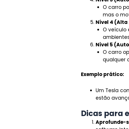
O carro p
mas o mot
Nível 4 (Alt
O veículo
ambientes
Nível 5 (Aut
O carro o
qualquer 
Exemplo prático:
Um Tesla com
estão avança
Dicas para 
Aprofunde-s