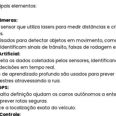
ipais elementos:
âmeras:
sensor que utiliza lasers para medir distâncias e c
s.
sados para detectar objetos em movimento, como 
Identificam sinais de trânsito, faixas de rodagem e
rtificial:
preta os dados coletados pelos sensores, identifica
ecisões em tempo real.
s de aprendizado profundo são usados para preve
stres atravessando a rua.
GPS:
alta definição ajudam os carros autônomos a ent
 prever rotas seguras.
e a localização exata do veículo.
Controle: