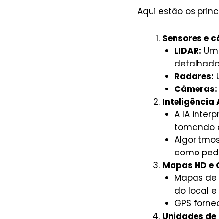
Aqui estão os princ
Sensores e c
LIDAR:
Um 
detalhado
Radares:
U
Câmeras:
Inteligência A
A IA inter
tomando d
Algoritmo
como pede
Mapas HD e 
Mapas de 
do local e
GPS fornec
Unidades de 