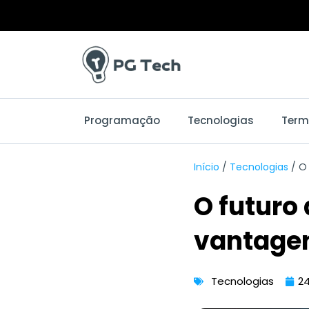
Ir
para
o
conteúdo
Programação
Tecnologias
Term
Início
/
Tecnologias
/
O 
O futuro
vantagen
Tecnologias
24