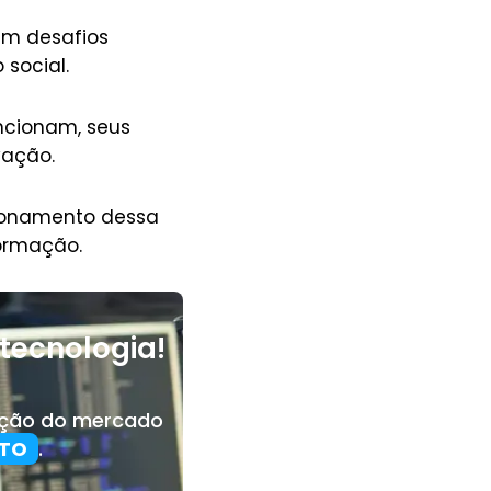
am desafios
 social.
ncionam, seus
ovação.
cionamento dessa
ormação.
tecnologia!
ação do mercado
NTO
.