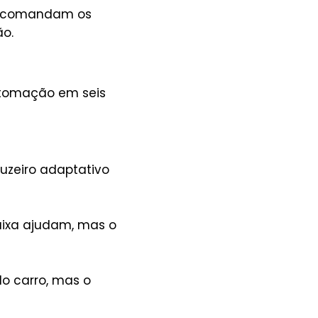
e comandam os
ão.
utomação em seis
ruzeiro adaptativo
aixa ajudam, mas o
o carro, mas o