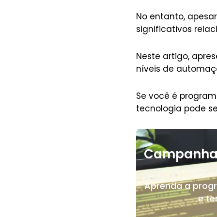
No entanto, apesa
significativos rel
Neste artigo, apr
níveis de automaçã
Se você é program
tecnologia pode s
Campanha
Aprenda a prog
e t