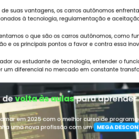
r de suas vantagens, os carros autônomos enfrent
acionados à tecnologia, regulamentação e aceitação
esentamos o que são os carros autônomos, como fu
o e os principais pontos a favor e contra essa in
ador ou estudante de tecnologia, entender o fun
er um diferencial no mercado em constante transf
 de
volta às aulas
para aprender 
ramar em 2025 com o melhor curso de program
enha uma nova profissão com um
MEGA DESCO