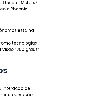
 General Motors),
o e Phoenix.
tônomos está na
como tecnologias
 visão “360 graus”
os
a interação de
ntir a operação