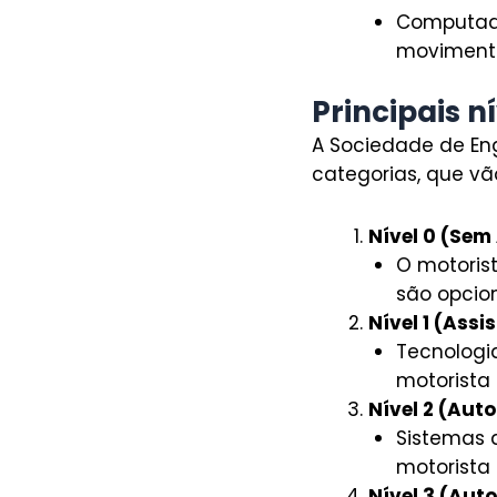
Computad
movimento
Principais n
A Sociedade de En
categorias, que vão
Nível 0 (Se
O motorist
são opcio
Nível 1 (Assi
Tecnologi
motorista
Nível 2 (Aut
Sistemas 
motorista
Nível 3 (Aut