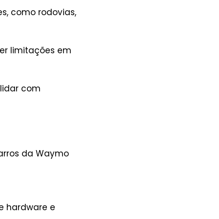
s, como rodovias,
r limitações em
lidar com
 carros da Waymo
e hardware e