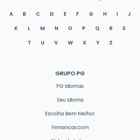
A
B
C
D
E
F
G
H
I
J
K
L
M
N
O
P
Q
R
S
T
U
V
W
X
Y
Z
GRUPO PG
PG Idiomas
Seu Idioma
Escolha Bem Melhor
Finnancas.com