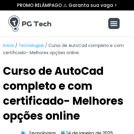
Ir
PROMO RELÂMPAGO ⚠️ Garanta sua vaga >
para
o
Menu
conteúdo
Início
/
Tecnologias
/
Curso de AutoCad completo e com
certificado- Melhores opções online
Curso de AutoCad
completo e com
certificado- Melhores
opções online
Tecnologias
14 de janeiro de 2025