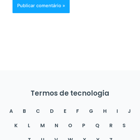
Termos de tecnologia
A
B
C
D
E
F
G
H
I
J
K
L
M
N
O
P
Q
R
S
T
U
V
W
X
Y
Z