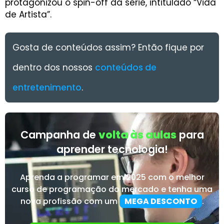
protagonizou o spin-off da série, intitulado “Vida
de Artista”.
Gosta de conteúdos assim? Então fique por
dentro dos nossos
conteúdos de
entretenimento
.
Campanha de
volta às aulas
para
aprender tecnologia!
Aprenda a programar em 2025 com o melhor
curso de programação do mercado e tenha uma
nova profissão com um
MEGA DESCONTO
.