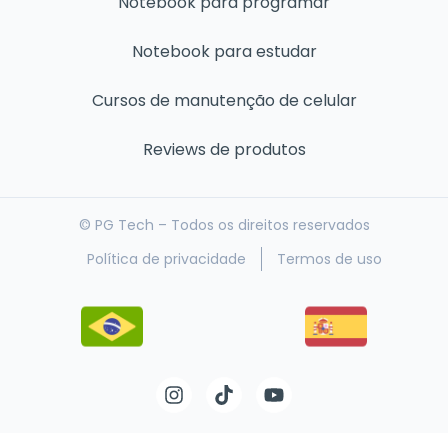
Notebook para programar
Notebook para estudar
Cursos de manutenção de celular
Reviews de produtos
© PG Tech – Todos os direitos reservados
Política de privacidade
Termos de uso
I
T
Y
n
i
o
s
k
u
t
t
t